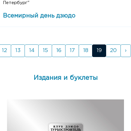
Петербург"
Всемирный день дзюдо
12
13
14
15
16
17
18
19
20
›
Издания и буклеты