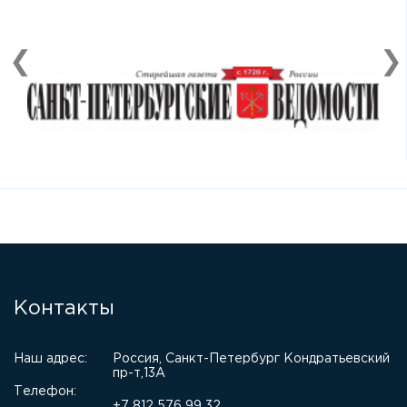
❮
❯
Контакты
Наш адрес:
Россия, Санкт-Петербург Кондратьевский
пр-т,13А
Телефон:
+7 812 576 99 32